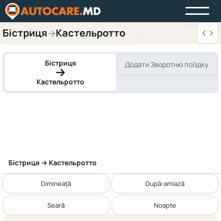
Бістриця
Кастельротто
→
Бістриця
Додати Зворотню поїздку
Кастельротто
Бістриця → Кастельротто
Dimineață
După-amiază
Seară
Noapte