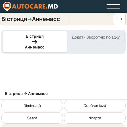
Бістриця
Аннемасс
→
Бістриця
Додати Зворотню поїздку
Аннемасс
Бістриця → Аннемасс
Dimineață
După-amiază
Seară
Noapte