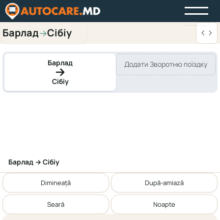
Барлад
Сібіу
→
Барлад
Додати Зворотню поїздку
Сібіу
Барлад → Сібіу
Dimineață
După-amiază
Seară
Noapte