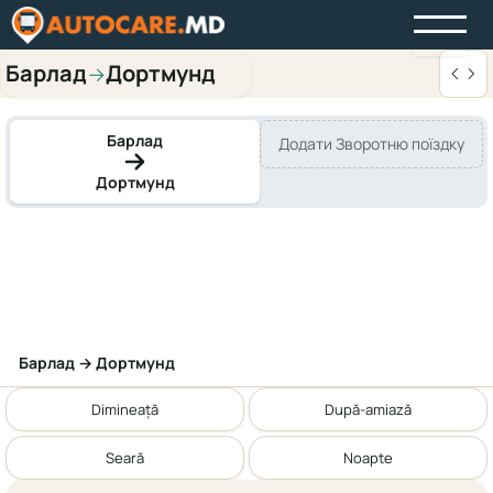
Барлад
Дортмунд
→
Барлад
Додати Зворотню поїздку
Дортмунд
Барлад → Дортмунд
Dimineață
După-amiază
Seară
Noapte