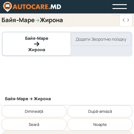
Байя‑Маре
Жирона
→
Байя‑Маре
Додати Зворотню поїздку
Жирона
Байя‑Маре → Жирона
Dimineață
După-amiază
Seară
Noapte