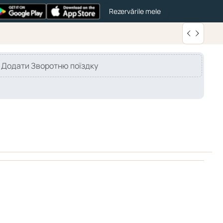
Rezervările mele
Додати Зворотню поїздку