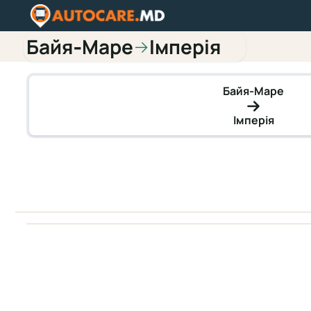
Байя‑Маре
Імперія
→
Байя‑Маре
Імперія