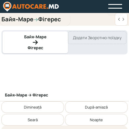
Байя‑Маре
Фігерес
→
Байя‑Маре
Додати Зворотню поїздку
Фігерес
Байя‑Маре → Фігерес
Dimineață
După-amiază
Seară
Noapte