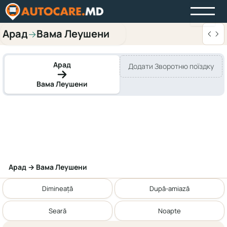
Арад
Вама Леушени
→
Арад
Додати Зворотню поїздку
Вама Леушени
Арад → Вама Леушени
Dimineață
După-amiază
Seară
Noapte