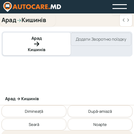
Арад
Кишинів
→
Арад
Додати Зворотню поїздку
Кишинів
Арад → Кишинів
Dimineață
După-amiază
Seară
Noapte