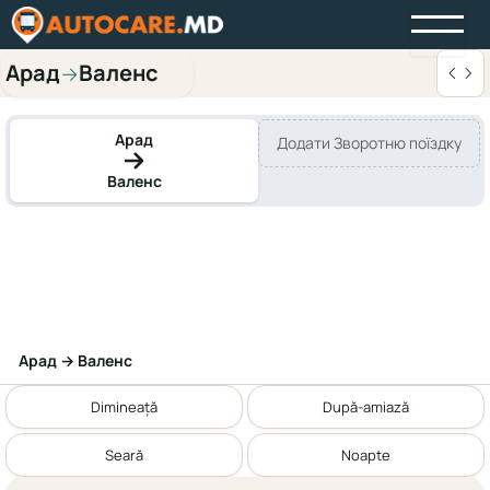
Арад
Валенс
→
Арад
Додати Зворотню поїздку
Валенс
Арад → Валенс
Dimineață
După-amiază
Seară
Noapte