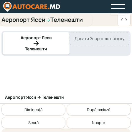
Аеропорт Ясси
Теленешти
→
Аеропорт Ясси
Додати Зворотню поїздку
Теленешти
Аеропорт Ясси → Теленешти
Dimineață
După-amiază
Seară
Noapte