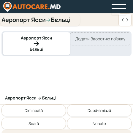
Аеропорт Ясси
Бєльці
→
Аеропорт Ясси
Додати Зворотню поїздку
Бєльці
Аеропорт Ясси → Бєльці
Dimineață
După-amiază
Seară
Noapte