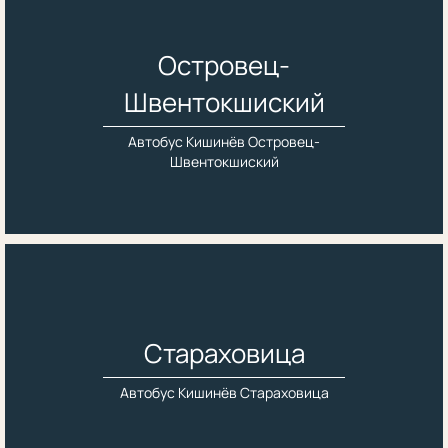
Островец-
Швентокшиский
Автобус Кишинёв Островец-
Швентокшиский
Стараховица
Автобус Кишинёв Стараховица