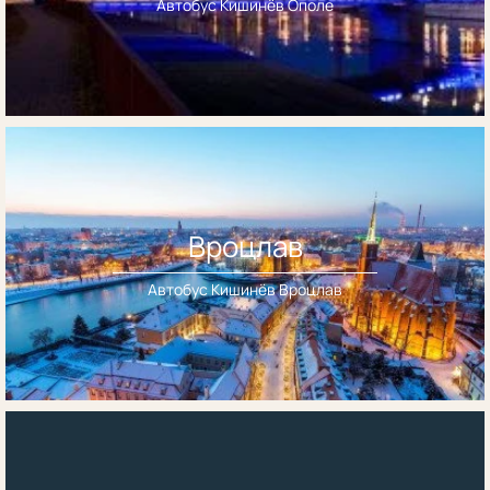
Автобус Кишинёв Ополе
Вроцлав
Автобус Кишинёв Вроцлав