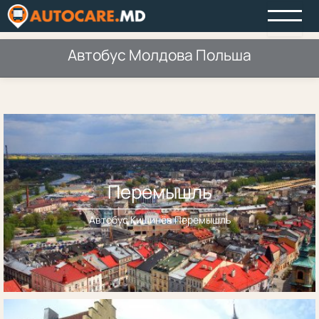
Автобус Молдова Польша
Перемышль
Автобус Кишинёв Перемышль