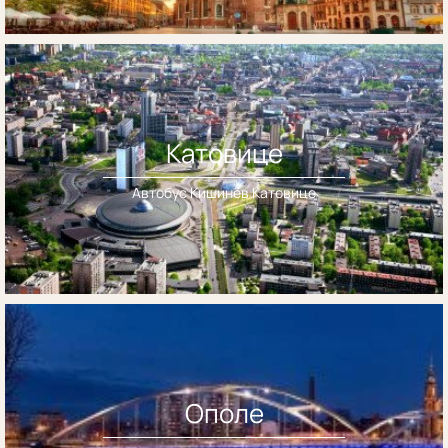
Катовице
Автобус Кишинёв Катовице
Ополе