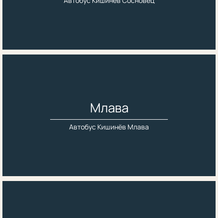
Автобус Кишинёв Сосновец
Млава
Автобус Кишинёв Млава