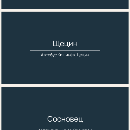
Щецин
Автобус Кишинёв Щецин
Сосновец