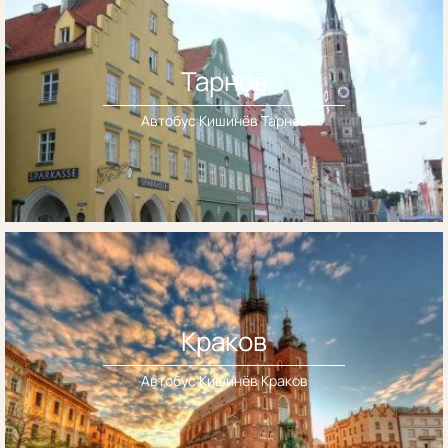
Тарнов
Автобус Кишинёв Тарнов
Краков
Автобус Кишинёв Краков