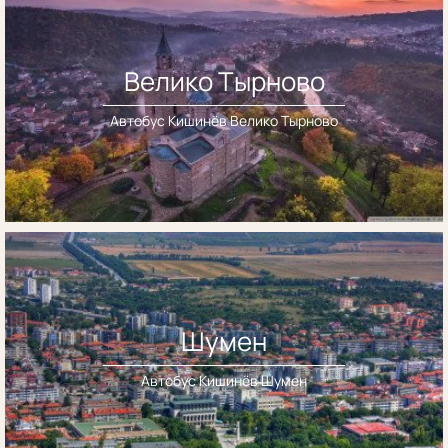
Велико Тырново
Автобус Кишинёв Велико Тырново
Шумен
Автобус Кишинёв Шумен