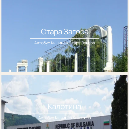
Стара Загора
Автобус Кишинёв Стара Загора
Калотина
Автобус Кишинёв Калотина