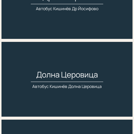
Автобус Кишинёв Др Йосифово
Долна Церовица
Автобус Кишинёв Долна Церовица