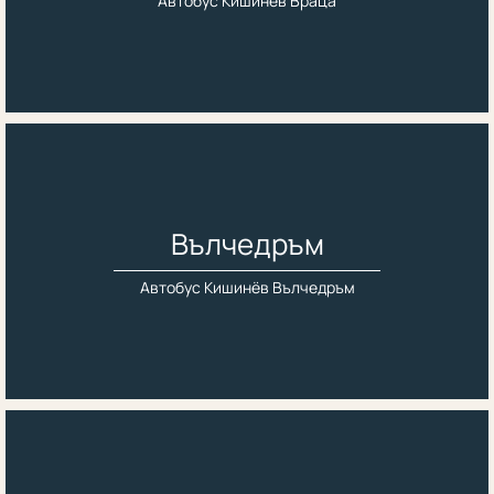
Автобус Кишинёв Враца
Вълчедръм
Автобус Кишинёв Вълчедръм