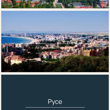
Варна
Автобус Кишинёв Варна
Русе