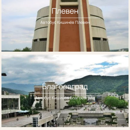
Плевен
Автобус Кишинёв Плевен
Благоевград
Автобус Кишинёв Благоевград