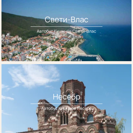
Свети-Влас
Автобус Кишинёв Свети-Влас
Несебр
Автобус Кишинёв Несебр