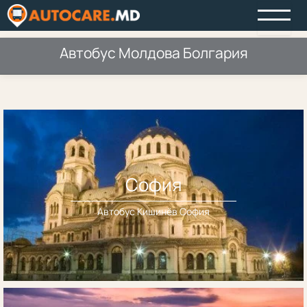
Автобус Молдова Болгария
София
Автобус Кишинёв София