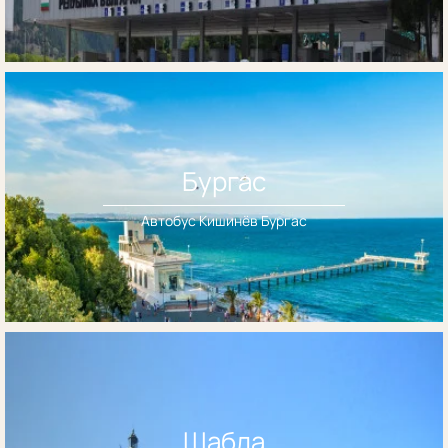
Бургас
Автобус Кишинёв Бургас
Шабла