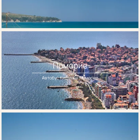
Поморие
Автобус Кишинёв Поморие