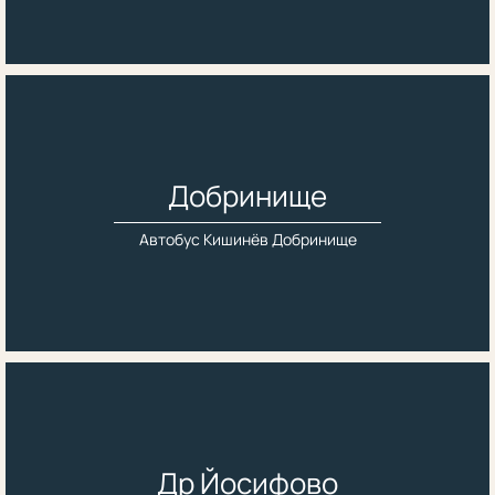
Добринище
Автобус Кишинёв Добринище
Др Йосифово