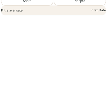
Seară
Noapte
Filtre avansate
0 rezultate