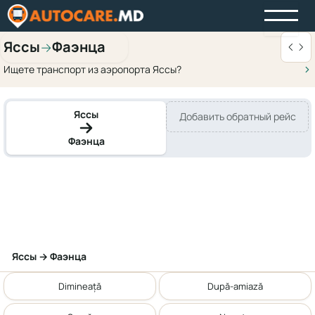
Яссы
Фаэнца
→
Ищете транспорт из аэропорта Яссы?
Яссы
Добавить обратный рейс
Фаэнца
Яссы → Фаэнца
Dimineață
După-amiază