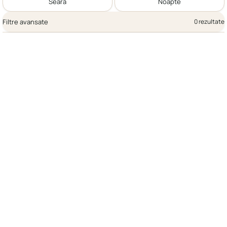
Seară
Noapte
Filtre avansate
0 rezultate