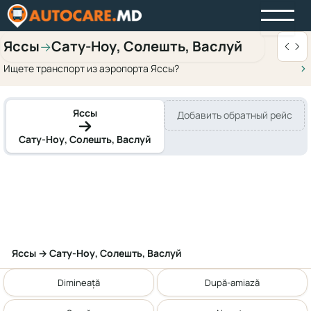
Яссы
Сату-Ноу, Солешть, Васлуй
→
Ищете транспорт из аэропорта Яссы?
Яссы
Добавить обратный рейс
Сату-Ноу, Солешть, Васлуй
Яссы → Сату-Ноу, Солешть, Васлуй
Dimineață
După-amiază