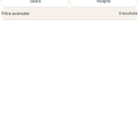
Seară
Noapte
Filtre avansate
0 rezultate