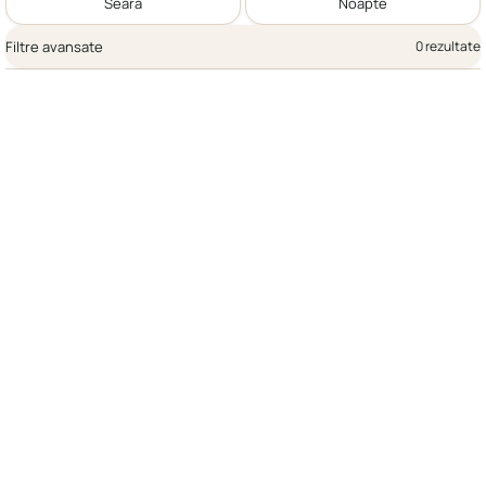
Seară
Noapte
Filtre avansate
0 rezultate