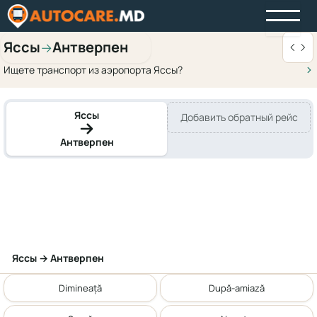
Яссы
Антверпен
→
Ищете транспорт из аэропорта Яссы?
Яссы
Добавить обратный рейс
Антверпен
Яссы → Антверпен
Dimineață
După-amiază