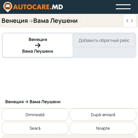
Венеция
Вама Леушени
→
Венеция
Добавить обратный рейс
Вама Леушени
Венеция → Вама Леушени
Dimineață
După-amiază
Seară
Noapte