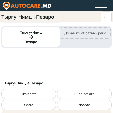
Тыргу-Нямц
Пезаро
→
Тыргу-Нямц
Добавить обратный рейс
Пезаро
Тыргу-Нямц → Пезаро
Dimineață
După-amiază
Seară
Noapte