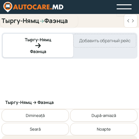
Тыргу-Нямц
Фаэнца
→
Тыргу-Нямц
Добавить обратный рейс
Фаэнца
Тыргу-Нямц → Фаэнца
Dimineață
După-amiază
Seară
Noapte