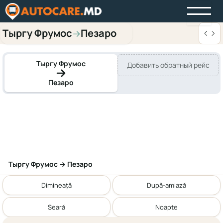
Тыргу Фрумос
Пезаро
→
Тыргу Фрумос
Добавить обратный рейс
Пезаро
Тыргу Фрумос → Пезаро
Dimineață
După-amiază
Seară
Noapte