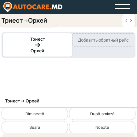
Триест
Орхей
→
Триест
Добавить обратный рейс
Орхей
Триест → Орхей
Dimineață
După-amiază
Seară
Noapte