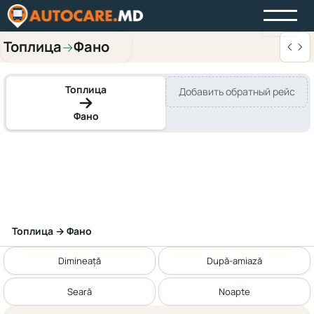
Топлица
Фано
→
Топлица
Добавить обратный рейс
Фано
Топлица → Фано
Dimineață
După-amiază
Seară
Noapte