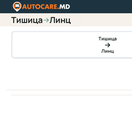
Тишица
Линц
→
Тишица
Линц