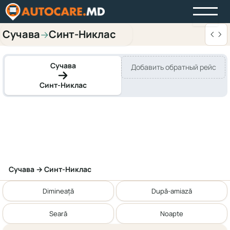
Сучава
Синт-Никлас
→
Сучава
Добавить обратный рейс
Синт-Никлас
Сучава → Синт-Никлас
Dimineață
După-amiază
Seară
Noapte