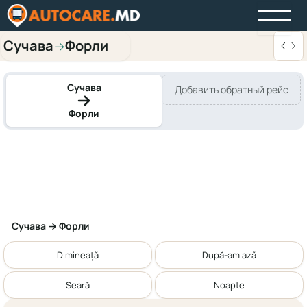
Сучава
Форли
→
Сучава
Добавить обратный рейс
Форли
Сучава → Форли
Dimineață
După-amiază
Seară
Noapte