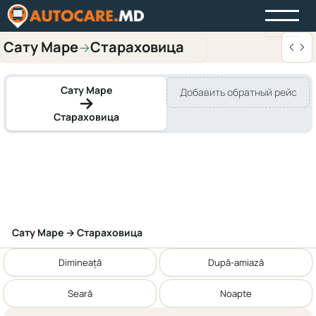
Сату Маре
Стараховица
→
Сату Маре
Добавить обратный рейс
Стараховица
Сату Маре → Стараховица
Dimineață
După-amiază
Seară
Noapte