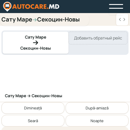
Сату Маре
Секоцин-Новы
→
Сату Маре
Добавить обратный рейс
Секоцин-Новы
Сату Маре → Секоцин-Новы
Dimineață
După-amiază
Seară
Noapte