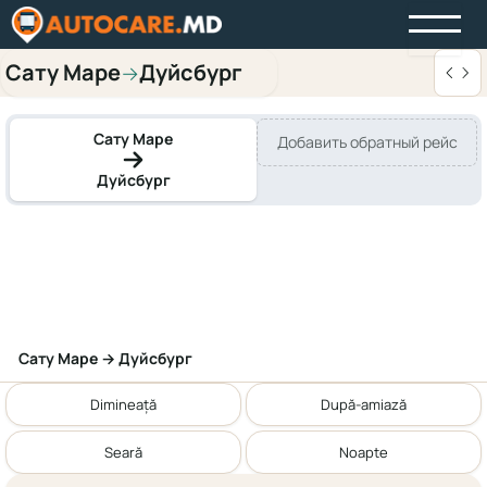
Сату Маре
Дуйсбург
→
Сату Маре
Добавить обратный рейс
Дуйсбург
Сату Маре → Дуйсбург
Dimineață
După-amiază
Seară
Noapte