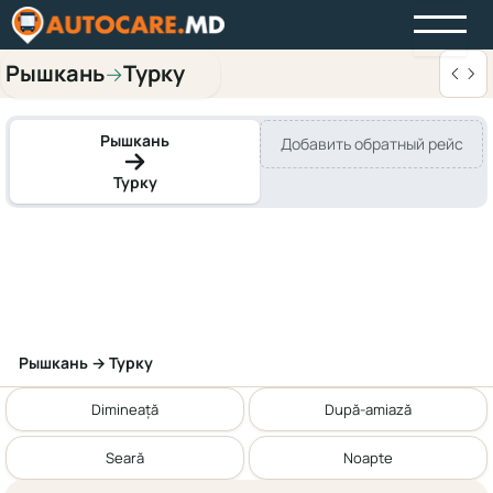
Рышкань
Турку
→
Рышкань
Добавить обратный рейс
Турку
Рышкань → Турку
Dimineață
După-amiază
Seară
Noapte