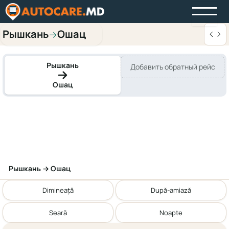
Рышкань
Ошац
→
Рышкань
Добавить обратный рейс
Ошац
Рышкань → Ошац
Dimineață
După-amiază
Seară
Noapte