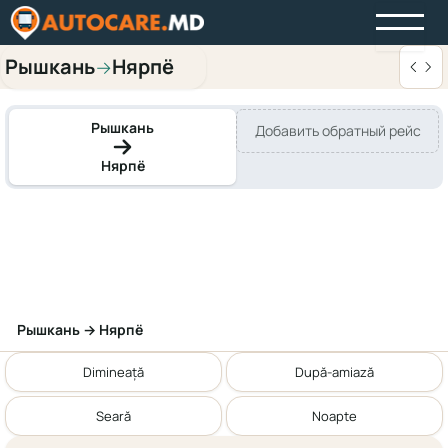
Рышкань
Нярпё
→
Рышкань
Добавить обратный рейс
Нярпё
Рышкань → Нярпё
Dimineață
După-amiază
Seară
Noapte