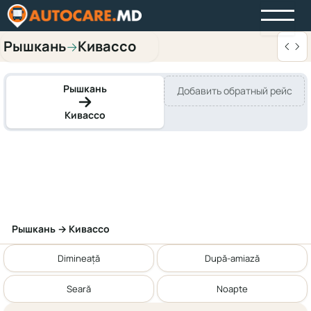
Рышкань
Кивассо
→
Рышкань
Добавить обратный рейс
Кивассо
Рышкань → Кивассо
Dimineață
După-amiază
Seară
Noapte