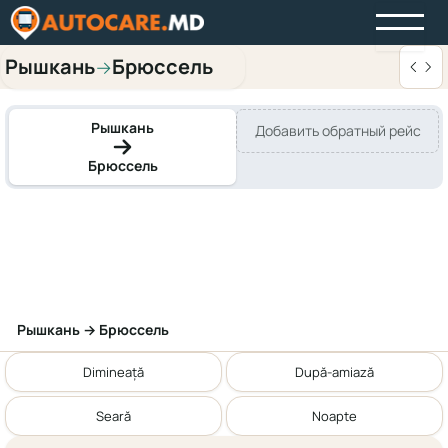
Рышкань
Брюссель
→
Рышкань
Добавить обратный рейс
Брюссель
Рышкань → Брюссель
Dimineață
După-amiază
Seară
Noapte