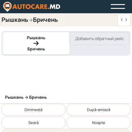
Рышкань
Бричень
→
Рышкань
Добавить обратный рейс
Бричень
Рышкань → Бричень
Dimineață
După-amiază
Seară
Noapte