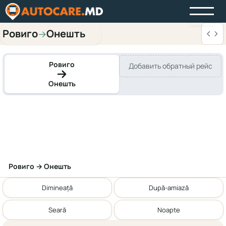
Ровиго
Онешть
→
Ровиго
Добавить обратный рейс
Онешть
Ровиго → Онешть
Dimineață
După-amiază
Seară
Noapte