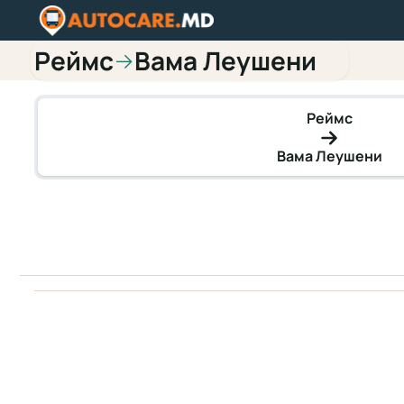
Реймс
Вама Леушени
→
Реймс
Вама Леушени