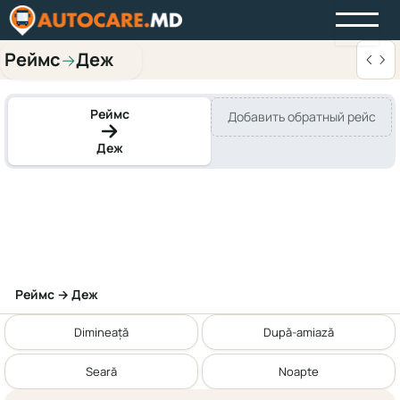
Реймс
Деж
→
Реймс
Добавить обратный рейс
Деж
Реймс → Деж
Dimineață
După-amiază
Seară
Noapte