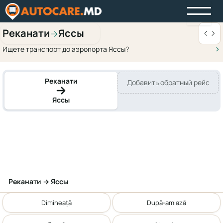
Реканати
Яссы
→
Ищете транспорт до аэропорта Яссы?
Реканати
Добавить обратный рейс
Яссы
Реканати → Яссы
Dimineață
După-amiază