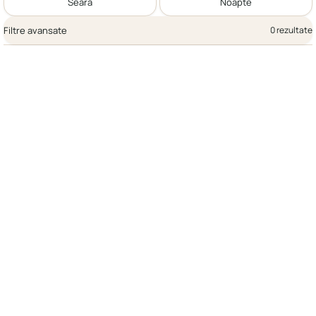
Seară
Noapte
Filtre avansate
0 rezultate