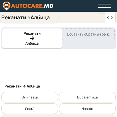
Реканати
Албица
→
Реканати
Добавить обратный рейс
Албица
Реканати → Албица
Dimineață
După-amiază
Seară
Noapte