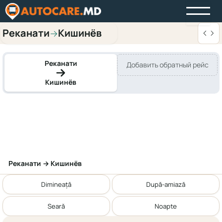
Реканати
Кишинёв
→
Реканати
Добавить обратный рейс
Кишинёв
Реканати → Кишинёв
Dimineață
După-amiază
Seară
Noapte