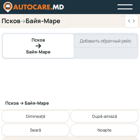
Псков
Байя‑Маре
→
Псков
Добавить обратный рейс
Байя‑Маре
Псков → Байя‑Маре
Dimineață
După-amiază
Seară
Noapte