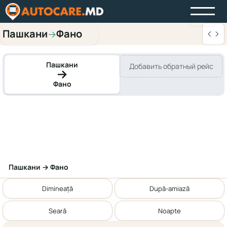
Пашкани
Фано
→
Пашкани
Добавить обратный рейс
Фано
Пашкани → Фано
Dimineață
După-amiază
Seară
Noapte