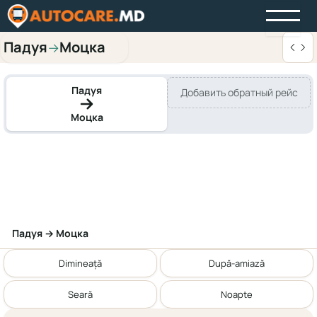
Падуя
Моцка
→
Падуя
Добавить обратный рейс
Моцка
Падуя → Моцка
Dimineață
După-amiază
Seară
Noapte