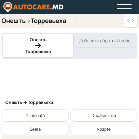
Онешть
Торревьеха
→
Онешть
Добавить обратный рейс
Торревьеха
Онешть → Торревьеха
Dimineață
După-amiază
Seară
Noapte