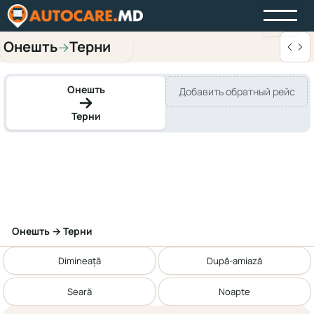
Онешть
Терни
→
Онешть
Добавить обратный рейс
Терни
Онешть → Терни
Dimineață
După-amiază
Seară
Noapte