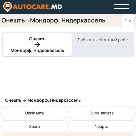
Онешть
Мондорф, Нидеркассель
→
Онешть
Добавить обратный рейс
Мондорф, Нидеркассель
Онешть → Мондорф, Нидеркассель
Dimineață
După-amiază
Seară
Noapte