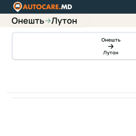
Онешть
Лутон
→
Онешть
Лутон