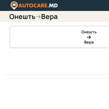
Онешть
Вера
→
Онешть
Вера